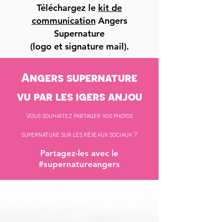
Téléchargez le
kit de
communication
Angers
Supernature
(logo et signature mail).
Angers supernature
vu par les igers anjou
Vous souhaitez partager vos photos
supernature sur les réseaux sociaux ?
Partagez-les avec le
#supernatureangers