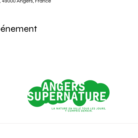
, 49000 Angers, France
événement