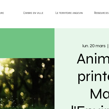
ure
L'arbre en ville
Le territoire angevin
Ressources
lun. 20 mars
  |
Anim
prin
Ma