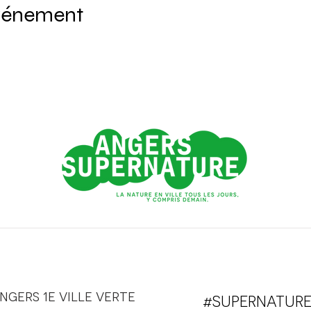
événement
ngers 1e ville verte
#SUPERNATUR