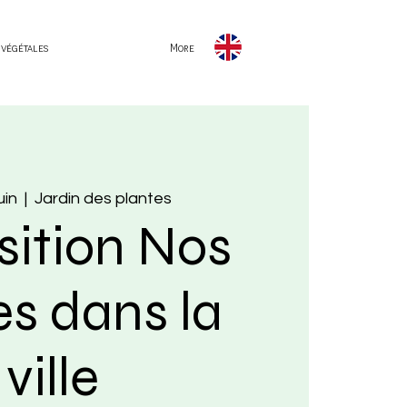
 végétales
More
uin
  |  
Jardin des plantes
sition Nos
es dans la
ville