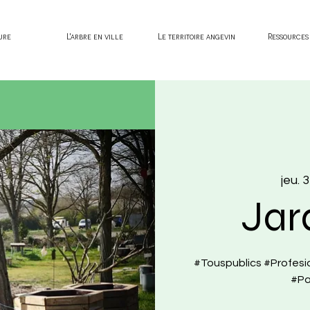
ure
L'arbre en ville
Le territoire angevin
Ressources
jeu. 
Jar
#Touspublics #Profesi
#Pa