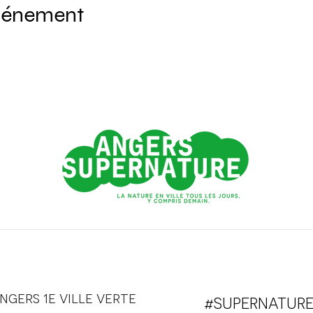
événement
ngers 1e ville verte
#SUPERNATUR