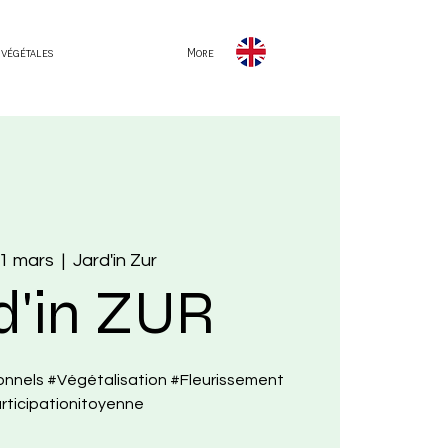
 végétales
More
31 mars
  |  
Jard'in Zur
d'in ZUR
onnels #Végétalisation #Fleurissement
rticipationitoyenne