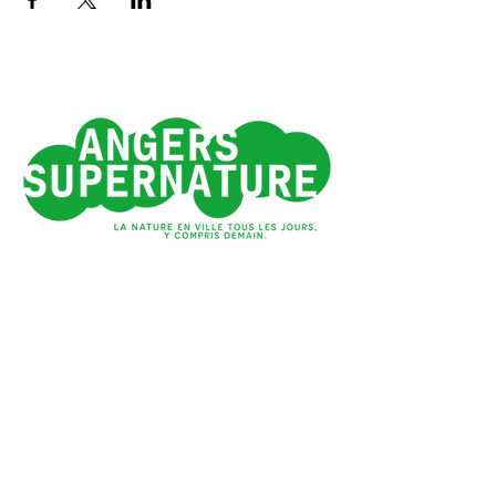
Angers 1e ville verte
de France*
*Observatoire des villes vertes
#SUPERNATUREANGERS