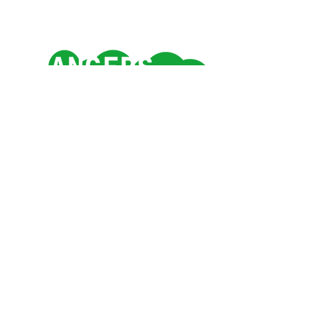
Angers 1e ville verte
de France*
*Observatoire des villes vertes
#SUPERNATUREANGERS
Contact