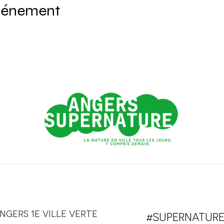
événement
ngers 1e ville verte
#SUPERNATUR