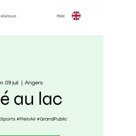
 végétales
More
. 09 juil.
  |  
Angers
té au lac
Sports #PleinAir #GrandPublic