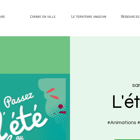
ure
L'arbre en ville
Le territoire angevin
Ressources
sam
L'é
#Animations #