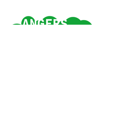
Angers 1e ville verte
de France*
*Observatoire des villes vertes
#SUPERNATUREANGERS
Contact
Mentions légales