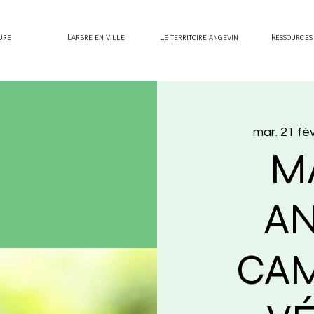
ure
L'arbre en ville
Le territoire angevin
Ressources
mar. 21 fév
M
AN
CA