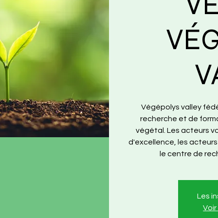
V
VÉ
V
Végépolys valley féd
recherche et de form
végétal. Les acteurs vo
d'excellence, les acteurs
le centre de re
Les i
Voi