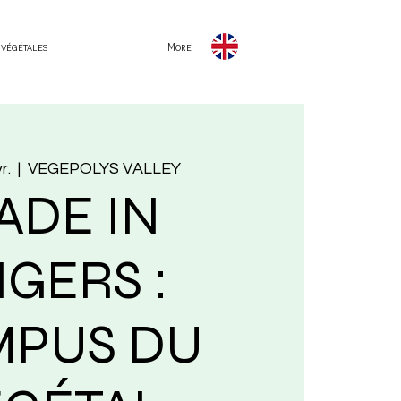
 végétales
More
r.
  |  
VEGEPOLYS VALLEY
ADE IN
GERS :
MPUS DU