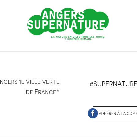
ngers 1e ville verte
#SUPERNATUR
de France*
ADHÉRER À LA CO