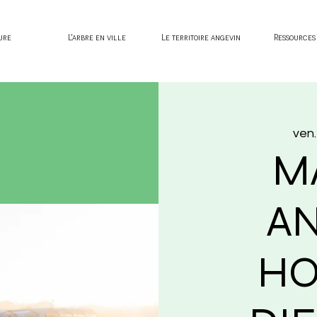
ure
L'arbre en ville
Le territoire angevin
Ressources
ven.
M
AN
HO