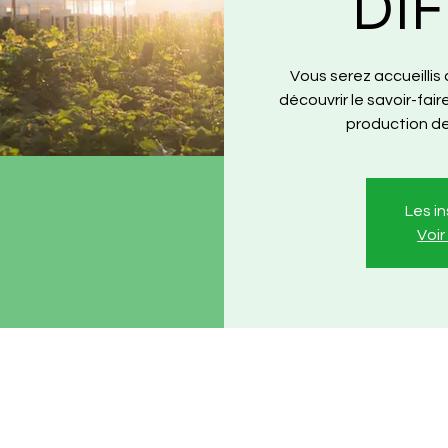
DI
Vous serez accueillis
découvrir le savoir-fai
production de
Les i
Voi