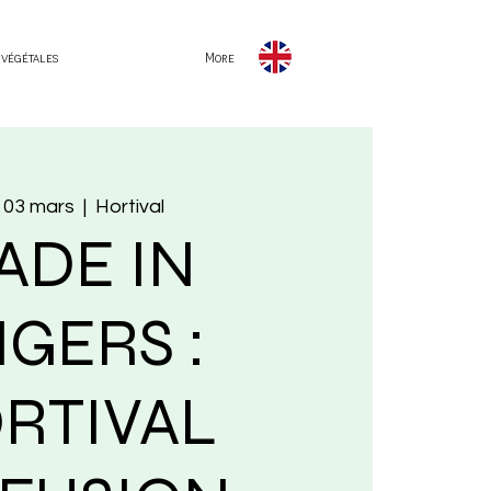
 végétales
More
 03 mars
  |  
Hortival
ADE IN
GERS :
RTIVAL