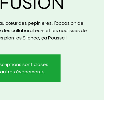
FFUSION
 au cœur des pépinières, l’occasion de
re des collaborateurs et les coulisses de
s plantes Silence, ça Pousse !
nscriptions sont closes
r autres événements