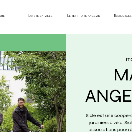
ure
L'arbre en ville
Le territoire angevin
Ressources
ma
M
ANGER
Sicle est une coopér
jardiniers à vélo. Si
associations pour réi