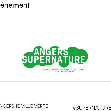
événement
ngers 1e ville verte
#SUPERNATUR