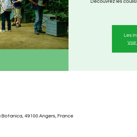
Découvrez les couli
Les i
Voi
 Botanica, 49100 Angers, France