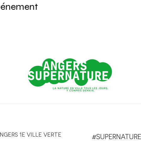
événement
ngers 1e ville verte
#SUPERNATUR