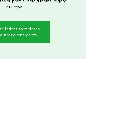
sses du premier parc à thème végétal
d'Europe.
nscriptions sont closes
r autres événements