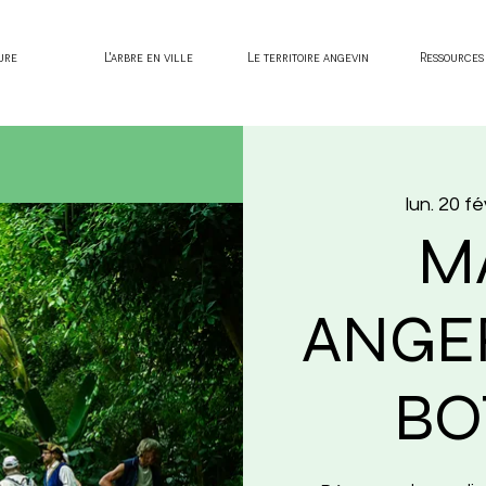
ure
L'arbre en ville
Le territoire angevin
Ressources
lun. 20 fé
M
ANGER
BO