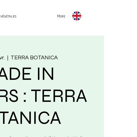
 végétales
More
vr.
  |  
TERRA BOTANICA
ADE IN
S : TERRA
TANICA