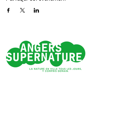
Angers 1e ville verte
de France*
*Observatoire des villes vertes