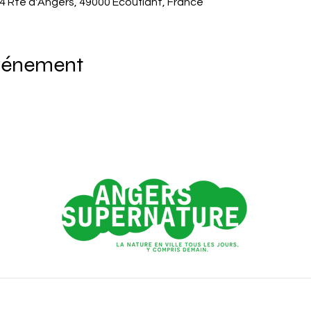
4 Rte d'Angers, 49000 Écouflant, France
événement