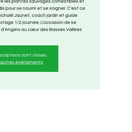
e les plantes sauvages comestibles et
is pour se nourrir et se soigner. C'est ce
chaël Jaunet, coach jardin et guide
 stage 1/2 journée. L'occasion de se
 d'Angers au cœur des Basses Vallées
nscriptions sont closes
r autres événements