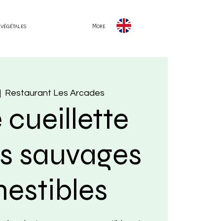
 végétales
More
|  
Restaurant Les Arcades
 cueillette
es sauvages
estibles