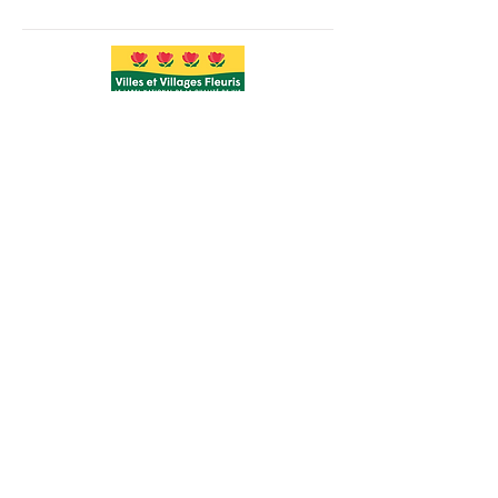
Angers 1e ville verte
de France*
*Observatoire des villes vertes
#SUPERNATUREANGERS
Contact
Mentions légales
© 2022
by Sprout. Proudly
created with
Wix.com
ADHÉRER À LA COMMUNAUTÉ ANGERS SUPERNATURE