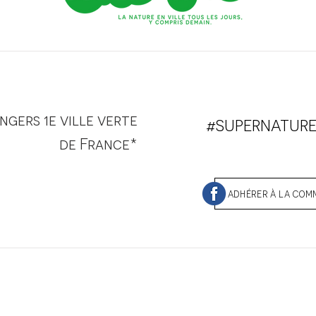
ngers 1e ville verte
#SUPERNATUR
de France*
ADHÉRER À LA CO