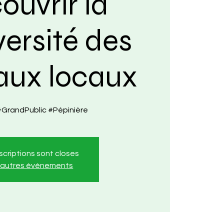
ouvrir la
versité des
aux locaux
 #GrandPublic #Pépinière
nscriptions sont closes
r autres événements