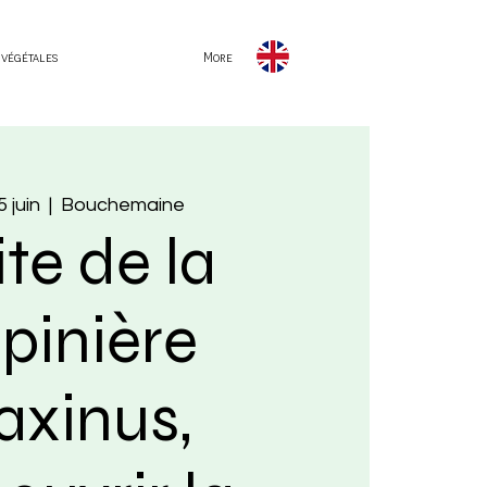
 végétales
More
 juin
  |  
Bouchemaine
ite de la
pinière
axinus,