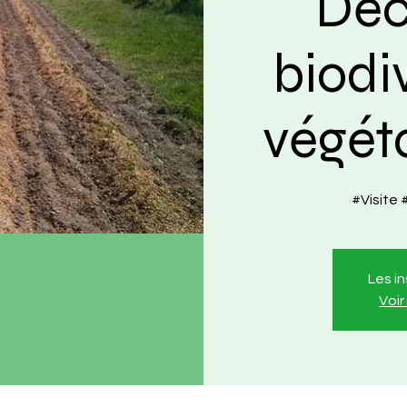
Déc
biodi
végét
#Visite
Les i
Voi