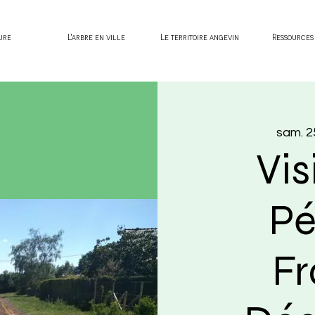
ure
L'arbre en ville
Le territoire angevin
Ressources
sam. 25
Vis
Pé
Fr