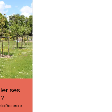
ler ses
 ?
e la Roseraie